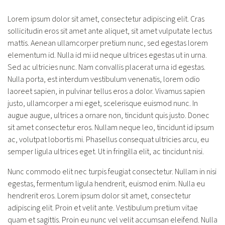
Lorem ipsum dolor sit amet, consectetur adipiscing elit. Cras
sollicitudin eros sit amet ante aliquet, sit amet vulputate lectus
mattis. Aenean ullamcorper pretium nunc, sed egestas lorem
elementum id. Nulla id mi id neque ultrices egestas ut in urna.
Sed ac ultricies nunc. Nam convallis placerat urna id egestas.
Nulla porta, est interdum vestibulum venenatis, lorem odio
laoreet sapien, in pulvinar tellus eros a dolor. Vivamus sapien
justo, ullamcorper a mi eget, scelerisque euismod nunc. In
augue augue, ultrices a ornare non, tincidunt quis justo. Donec
sit amet consectetur eros. Nullam neque leo, tincidunt id ipsum
ac, volutpat lobortis mi. Phasellus consequat ultricies arcu, eu
semper ligula ultrices eget. Ut in fringilla elit, ac tincidunt nisi.
Nunc commodo elit nec turpis feugiat consectetur. Nullam in nisi
egestas, fermentum ligula hendrerit, euismod enim. Nulla eu
hendrerit eros. Lorem ipsum dolor sit amet, consectetur
adipiscing elit. Proin et velit ante. Vestibulum pretium vitae
quam et sagittis. Proin eu nunc vel velit accumsan eleifend. Nulla