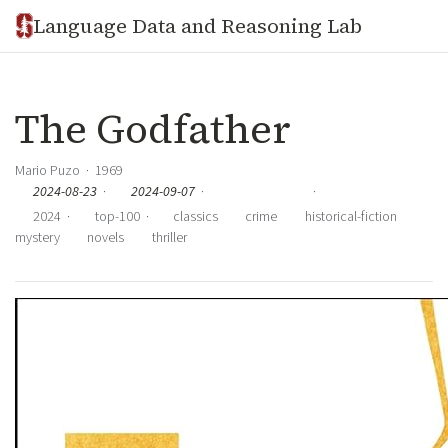
Language Data and Reasoning Lab
The Godfather
Mario Puzo · 1969
2024-08-23
·
2024-09-07
·
·
2024
·
top-100
·
classics
crime
historical-fiction
mystery
novels
thriller