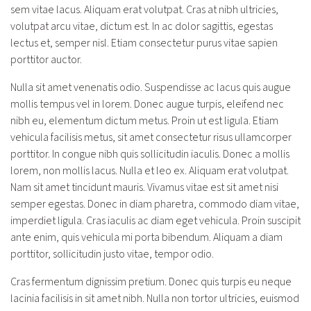
sem vitae lacus. Aliquam erat volutpat. Cras at nibh ultricies,
volutpat arcu vitae, dictum est. In ac dolor sagittis, egestas
lectus et, semper nisl. Etiam consectetur purus vitae sapien
porttitor auctor.
Nulla sit amet venenatis odio. Suspendisse ac lacus quis augue
mollis tempus vel in lorem. Donec augue turpis, eleifend nec
nibh eu, elementum dictum metus. Proin ut est ligula. Etiam
vehicula facilisis metus, sit amet consectetur risus ullamcorper
porttitor. In congue nibh quis sollicitudin iaculis. Donec a mollis
lorem, non mollis lacus. Nulla et leo ex. Aliquam erat volutpat.
Nam sit amet tincidunt mauris. Vivamus vitae est sit amet nisi
semper egestas. Donec in diam pharetra, commodo diam vitae,
imperdiet ligula. Cras iaculis ac diam eget vehicula. Proin suscipit
ante enim, quis vehicula mi porta bibendum. Aliquam a diam
porttitor, sollicitudin justo vitae, tempor odio.
Cras fermentum dignissim pretium. Donec quis turpis eu neque
lacinia facilisis in sit amet nibh. Nulla non tortor ultricies, euismod