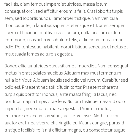
facilisis, diam tempus imperdiet ultrices, massa ipsum
consequat orci, sed efficitur eros mi a felis. Cras lobortis turpis
sem, sed lobortis nunc ullamcorper tristique. Nam vehicula
rhoncus ante, in faucibus sapien scelerisque et. Donec semper
libero et tincidunt mattis. In vestibulum, nulla pretium dictum
commodo, risus nulla vestibulum felis, at tincidunt massa mi in
odio. Pellentesque habitant morbi tristique senectus et netus et
malesuada fames ac turpis egestas.
Donec efficitur ultrices purus sit amet imperdiet. Nam consequat
metus in erat sodales faucibus. Aliquam maximus fermentum
nulla id finibus. Aliquam iaculis sed odio vel rutrum. Curabitur sed
odio est. Praesent nec sollicitudin tortor. Praesent pharetra,
turpis quis porttitor rhoncus, ante massa fringilla lacus, nec
porttitor magna turpis vitae felis. Nullam tristique massa id odio
imperdiet, nec sodales massa egestas. Proin nisi metus,
euismod sed accumsan vitae, facilisis vel risus. Morbi suscipit
auctor erat, nec viverra elit fringilla eu. Mauris congue, purus id
tristique facilisis, felis nisi efficitur magna, eu consectetur augue